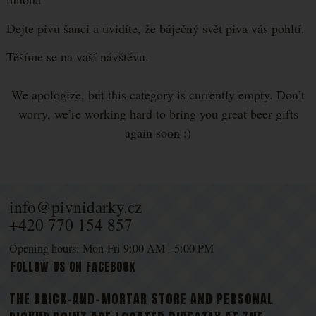
settings, they can help you fill out forms, allow us to view
Allowed
services such as chat and the like.
Dejte pivu šanci a uvidíte, že báječný svět piva vás pohltí.
Show
Těšíme se na vaší návštěvu.
These cookies allow us to measure the performance of our
Marketing
-
so that we don't bother you with
Marketing
website and our advertising campaigns. They are used to
.
inappropriate advertising
determine the number of visits and sources of visits to our
Allowed
We apologize, but this category is currently empty. Don’t
website. We process the data obtained through these
worry, we’re working hard to bring you great beer gifts
cookies in aggregate and anonymously, so we are not able
again soon :)
Show
We or our partners use marketing cookies in order to be
to identify specific users of our website.
able to display suitable content or advertisements both on
our websites and on third-party websites.
info@pivnidarky.cz
+420 770 154 857
Opening hours: Mon-Fri 9:00 AM - 5:00 PM
FOLLOW US ON FACEBOOK
THE BRICK-AND-MORTAR STORE AND PERSONAL