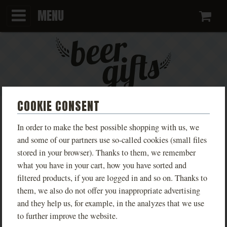
MENU
Ca
COOKIE CONSENT
PIVOVAR NOMÁD
In order to make the best possible shopping with us, we
and some of our partners use so-called cookies (small files
Když jsem začal hledat poprvé jméno pro koncept pivovaru
stored in your browser). Thanks to them, we remember
what you have in your cart, how you have sorted and
bez pivovaru, který běžně fungoval v zahraničí, nelíbilo se
filtered products, if you are logged in and so on. Thanks to
mi označení v angličtině. Gypsy brewery, netřeba
them, we also do not offer you inappropriate advertising
překládat, jaksi konfliktní pojmenování. Contract breweing
and they help us, for example, in the analyzes that we use
zase složité. Proto přišel nápad a odkaz na dvacet práce u
to further improve the website.
ČSA, kde jsem měl možnost cestovat po světě a