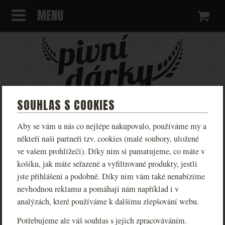
MENU
Ko
SOUHLAS S COOKIES
SVÍČKA TVRZ MALEŠOV -
Aby se vám u nás co nejlépe nakupovalo, používáme my a
KCDLIVE
někteří naši partneři tzv. cookies (malé soubory, uložené
ve vašem prohlížeči). Díky nim si pamatujeme, co máte v
košíku, jak máte seřazené a vyfiltrované produkty, jestli
KCDlive
Součást limitované edice merchandise
, která
jste přihlášeni a podobně. Díky nim vám také nenabízíme
propojuje svět hry Kingdom Come: Deliverance s
nevhodnou reklamu a pomáhají nám například i v
reálnými lokacemi a zážitky.
www.kcdlive.eu
analýzách, které používáme k dalšímu zlepšování webu.
Datum dodání k nám na sklad 19.11.2025
Potřebujeme ale váš souhlas s jejich zpracováváním.