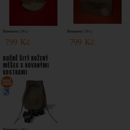
Hmotnost:
Hmotnost:
200 g
200 g
799
Kč
799
Kč
RUČNĚ ŠITÝ KOŽENÝ
MĚŠEC S KOVANÝMI
KOSTKAMI
Hmotnost:
240 g