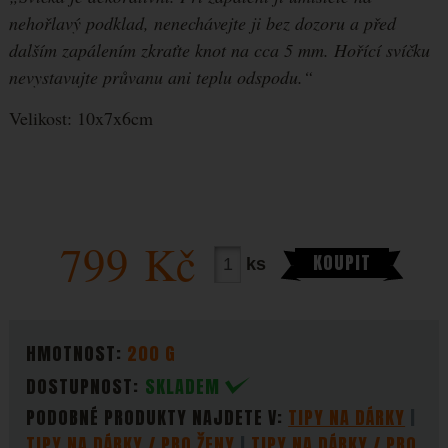
nehořlavý podklad, nenechávejte ji bez dozoru a před
dalším zapálením zkraťte knot na cca 5 mm. Hořící svíčku
nevystavujte průvanu ani teplu odspodu.“
Velikost: 10x7x6cm
799
Kč
KOUPIT
ks
PARAMETRY
HMOTNOST:
200 G
DOSTUPNOST:
SKLADEM
PODOBNÉ PRODUKTY NAJDETE V:
TIPY NA DÁRKY
TIPY NA DÁRKY / PRO ŽENY
TIPY NA DÁRKY / PRO