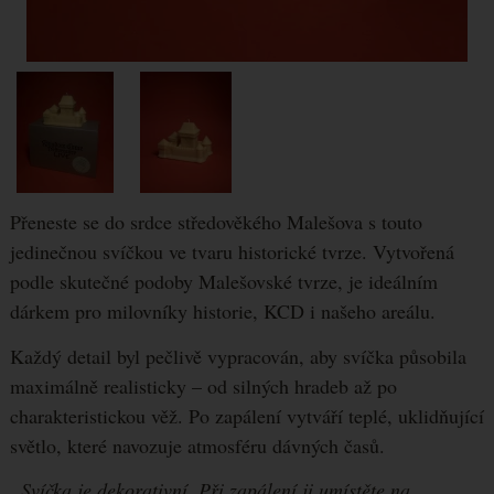
Zobrazit
Tyto cookies nám umožňují měření výkonu našeho webu i
Marketingové
-
abychom vás neobtěžovali nevhodnou
Marketingové
našich reklamních kampaní. Jejich pomocí určujeme
.
reklamou
FOTOGRAFIE
počet návštěv a zdroje návštěv našich internetových
Povoleno
stránek. Data získaná pomocí těchto cookies
zpracováváme souhrnně a anonymně, takže nejsme
Zobrazit
Marketingové cookies používáme my nebo naši partneři,
schopni identifikovat konkrétní uživatele našeho webu.
abychom vám mohli zobrazit vhodné obsahy nebo
Přeneste se do srdce středověkého Malešova s touto
reklamy jak na našich stránkách, tak na stránkách třetích
jedinečnou svíčkou ve tvaru historické tvrze. Vytvořená
stran.
podle skutečné podoby Malešovské tvrze, je ideálním
dárkem pro milovníky historie, KCD i našeho areálu.
Každý detail byl pečlivě vypracován, aby svíčka působila
maximálně realisticky – od silných hradeb až po
charakteristickou věž. Po zapálení vytváří teplé, uklidňující
světlo, které navozuje atmosféru dávných časů.
„Svíčka je dekorativní. Při zapálení ji umístěte na