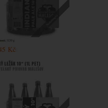
Nedostupné
ost:
1150 g
45
Kč
NÝ LEŽÁK 10° (1L PET)
TELSKÝ PIVOVAR MALEŠOV