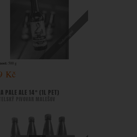
Nedostupné
ost:
500 g
9
Kč
IA PALE ALE 14° (1L PET)
TELSKÝ PIVOVAR MALEŠOV