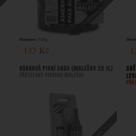
Nedostupné
Hmotnost:
Hmotn
1120 g
133
Kč
1
DÁRKOVÁ PIVNÍ SADA (MALEŠOV 2X 1L)
SBĚ
PŘÁTELSKÝ PIVOVAR MALEŠOV
(25
PŘÁ