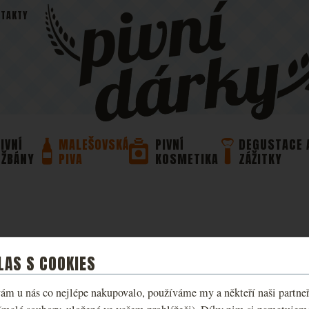
TAKTY
IVNÍ
MALEŠOVSKÁ
PIVNÍ
DEGUSTACE 
DŽBÁNY
PIVA
KOSMETIKA
ZÁŽITKY
LAS S COOKIES
ám u nás co nejlépe nakupovalo, používáme my a někteří naši partneři