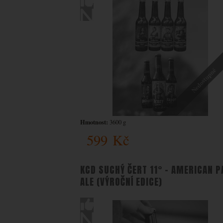
si zapam
Povo
nám zobr
Zo
Tyto co
Marketi
Mark
kampaní.
Povo
stránek.
Nedostupné
takže ne
Zo
Marketin
vhodné o
Hmotnost:
3600 g
599
Kč
KCD SUCHÝ ČERT 11° – AMERICAN P
ALE (VÝROČNÍ EDICE)