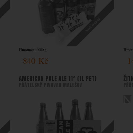
Nedostupné
Hmotnost:
Hmotn
6000 g
840
Kč
1
AMERICAN PALE ALE 11° (1L PET)
ŽIT
PŘÁTELSKÝ PIVOVAR MALEŠOV
PŘÁ