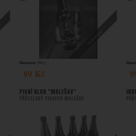
Nedostupné
Hmotnost:
Hmotn
500 g
89
Kč
8
PIVNÍ KLUB "MALEŠOV"
IND
PŘÁTELSKÝ PIVOVAR MALEŠOV
PŘÁ