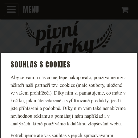
MENU
Ko
SOUHLAS S COOKIES
KCD ULTIMÁTNÍ
Aby se vám u nás co nejlépe nakupovalo, používáme my a
SBĚRATELSKÁ EDICE – SADA 7
někteří naši partneři tzv. cookies (malé soubory, uložené
ve vašem prohlížeči). Díky nim si pamatujeme, co máte v
PIV
košíku, jak máte seřazené a vyfiltrované produkty, jestli
jste přihlášeni a podobně. Díky nim vám také nenabízíme
To nejlepší z KCD piv pohromadě. Kompletní
nevhodnou reklamu a pomáhají nám například i v
sběratelská edice pro ty, kteří chtějí ochutnat všechno.
analýzách, které používáme k dalšímu zlepšování webu.
Potřebujeme ale váš souhlas s jejich zpracováváním.