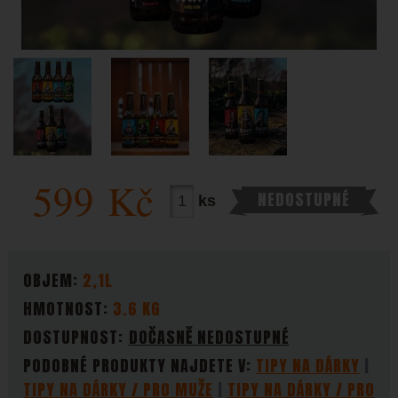
FOTOGRAFIE
599
Kč
NEDOSTUPNÉ
ks
PARAMETRY
OBJEM:
2,1L
HMOTNOST:
3.6 KG
DOSTUPNOST:
DOČASNĚ NEDOSTUPNÉ
PODOBNÉ PRODUKTY NAJDETE V:
TIPY NA DÁRKY
TIPY NA DÁRKY / PRO MUŽE
TIPY NA DÁRKY / PRO