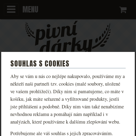
MENU
Ko
SOUHLAS S COOKIES
ZÁŽITKY
Aby se vám u nás co nejlépe nakupovalo, používáme my a
někteří naši partneři tzv. cookies (malé soubory, uložené
výjimečného
Prožijte něco
sami nebo obdarujte své
ve vašem prohlížeči). Díky nim si pamatujeme, co máte v
košíku, jak máte seřazené a vyfiltrované produkty, jestli
blízké. Zažijte
glamping
(aneb luxusní kempování) ve
jste přihlášeni a podobně. Díky nim vám také nenabízíme
středověkém duchu nebo si vyzkoušejte, jaké to je ocitnout
nevhodnou reklamu a pomáhají nám například i v
v kůži sládka
soukromé exkurze
se
. Oblíbené jsou i
s
analýzách, které používáme k dalšímu zlepšování webu.
degustací, exkluzivně jen vy a majitel pivovaru.
Potřebujeme ale váš souhlas s jejich zpracováváním.