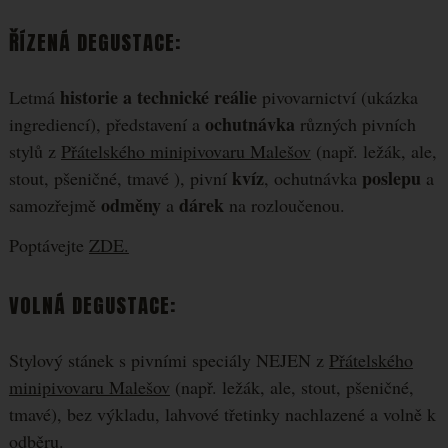
ŘÍZENÁ DEGUSTACE:
historie a technické reálie
Letmá
pivovarnictví (ukázka
ochutnávka
ingrediencí), představení a
různých pivních
stylů z
Přátelského minipivovaru Malešov
(např. ležák, ale,
kvíz
poslepu
stout, pšeničné, tmavé ), pivní
, ochutnávka
a
odměny
dárek
samozřejmě
a
na rozloučenou.
Poptávejte
ZDE.
VOLNÁ DEGUSTACE:
Stylový stánek s pivními speciály NEJEN z
Přátelského
minipivovaru Malešov
(např. ležák, ale, stout, pšeničné,
tmavé), bez výkladu, lahvové třetinky nachlazené a volně k
odběru.