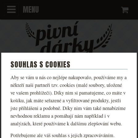
MENU
Ko
SOUHLAS S COOKIES
FIREMNÍ DÁRKY A DEGUSTACE
Aby se vám u nás co nejlépe nakupovalo, používáme my a
někteří naši partneři tzv. cookies (malé soubory, uložené
Udělejte radost svým kolegům a obchodním partnerům.
ve vašem prohlížeči). Díky nim si pamatujeme, co máte v
košíku, jak máte seřazené a vyfiltrované produkty, jestli
Máme pro vás kvalitní ručně vyráběné předměty ryze
jste přihlášeni a podobně. Díky nim vám také nenabízíme
české produkce, které potěší každého.
nevhodnou reklamu a pomáhají nám například i v
analýzách, které používáme k dalšímu zlepšování webu.
STYLOVÉ DÁRKY S VAŠÍM LOGEM:
Potřebujeme ale váš souhlas s jejich zpracováváním.