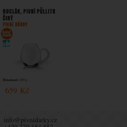
BUCLÁK, PIVNÍ PŮLLITR
ČIRÝ
PIVNÍ DÁRKY
Hmotnost:
450 g
659
Kč
info@pivnidarky.cz
+420 770 154 857