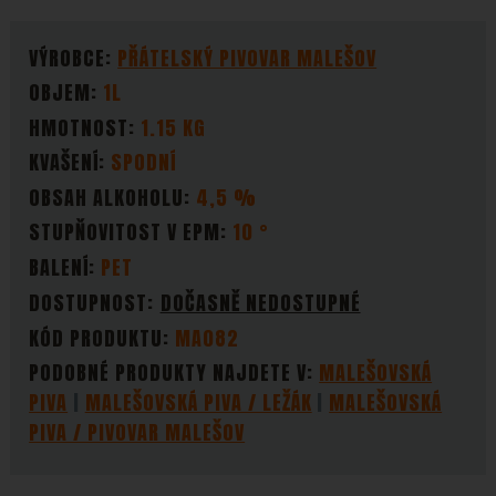
Zobrazit
Tyto cookies nám umožňují měření výkonu našeho webu i
Marketingové
-
abychom vás neobtěžovali nevhodnou
Marketingové
PARAMETRY
VÝROBCE:
PŘÁTELSKÝ PIVOVAR MALEŠOV
našich reklamních kampaní. Jejich pomocí určujeme
.
reklamou
počet návštěv a zdroje návštěv našich internetových
OBJEM:
1L
Povoleno
stránek. Data získaná pomocí těchto cookies
HMOTNOST:
1.15 KG
zpracováváme souhrnně a anonymně, takže nejsme
Zobrazit
KVAŠENÍ:
SPODNÍ
Marketingové cookies používáme my nebo naši partneři,
schopni identifikovat konkrétní uživatele našeho webu.
OBSAH ALKOHOLU:
4,5 %
abychom vám mohli zobrazit vhodné obsahy nebo
reklamy jak na našich stránkách, tak na stránkách třetích
STUPŇOVITOST V EPM:
10 °
stran.
BALENÍ:
PET
DOSTUPNOST:
DOČASNĚ NEDOSTUPNÉ
KÓD PRODUKTU:
MA082
PODOBNÉ PRODUKTY NAJDETE V:
MALEŠOVSKÁ
PIVA
MALEŠOVSKÁ PIVA / LEŽÁK
MALEŠOVSKÁ
PIVA / PIVOVAR MALEŠOV