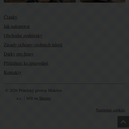
Články
Jak nakupovat
Obchodní podmínky
Zásady ochrany osobních údajů
Dárky pro firmy
Přihlášení ke zpravodaji
Kontakty
© 2026 Přátelský pivovar Malešov
a.s.
běží na
Shopio
Nastavení cookies
Nah