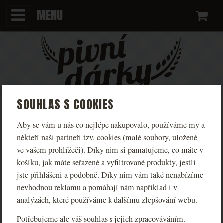
MENU
Ko
SOUHLAS S COOKIES
ŽITNÝ LEŽÁK 10° (1L PET)
Aby se vám u nás co nejlépe nakupovalo, používáme my a
někteří naši partneři tzv. cookies (malé soubory, uložené
Nepasterizováno, nefiltrováno.
ve vašem prohlížeči). Díky nim si pamatujeme, co máte v
Pivo skladujte v chladu a temnu! Pouze pro plnoleté
košíku, jak máte seřazené a vyfiltrované produkty, jestli
jste přihlášeni a podobně. Díky nim vám také nenabízíme
konzumenty!
nevhodnou reklamu a pomáhají nám například i v
FOTOGRAFIE
analýzách, které používáme k dalšímu zlepšování webu.
Potřebujeme ale váš souhlas s jejich zpracováváním.