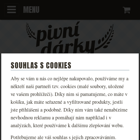
MENU
Ko
SOUHLAS S COOKIES
KAMENNÝ OBCHOD MÁME SICE
Aby se vám u nás co nejlépe nakupovalo, používáme my a
někteří naši partneři tzv. cookies (malé soubory, uložené
ZAVŘENÝ, E-SHOP ALE JEDE
ve vašem prohlížeči). Díky nim si pamatujeme, co máte v
košíku, jak máte seřazené a vyfiltrované produkty, jestli
DÁL:)
jste přihlášeni a podobně. Díky nim vám také nenabízíme
nevhodnou reklamu a pomáhají nám například i v
analýzách, které používáme k dalšímu zlepšování webu.
23. 10. 2020
Během nouzového stavu máme obchod
zavřený. E-shop ale jede dál a nově po Praze rozvážíme
Potřebujeme ale váš souhlas s jejich zpracováváním.