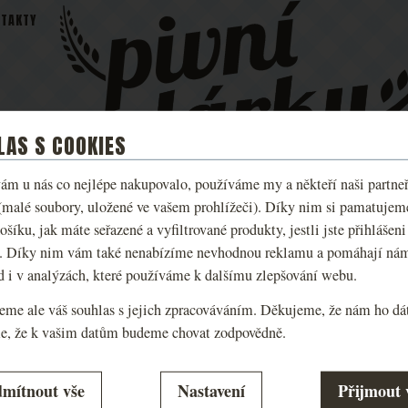
TAKTY
LAS S COOKIES
ám u nás co nejlépe nakupovalo, používáme my a někteří naši partneři
IVNÍ
MALEŠOVSKÁ
PIVNÍ
DEGUSTACE 
(malé soubory, uložené ve vašem prohlížeči). Díky nim si pamatujem
DŽBÁNY
PIVA
KOSMETIKA
ZÁŽITKY
ošíku, jak máte seřazené a vyfiltrované produkty, jestli jste přihlášeni
. Díky nim vám také nenabízíme nevhodnou reklamu a pomáhají ná
LKOVNU
d i v analýzách, které používáme k dalšímu zlepšování webu.
eme ale váš souhlas s jejich zpracováváním. Děkujeme, že nám ho dát
e, že k vašim datům budeme chovat zodpovědně.
ožňují vyzvednout si Vaši objednávku na některé z poboček 
řednictvím Zásilkovny dovézt na Vaši adresu.
ení souhlasů s kategoriemi cookies
mítnout vše
Nastavení
Přijmout 
Zásil kovnu
nout, když zvolíte jako způsob dopravy
?
ké
.
-
bez těchto cookies náš web nebude fungovat