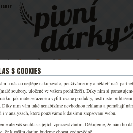
TAKTY
IVNÍ
MALEŠOVSKÁ
PIVNÍ
DEGUSTACE 
DŽBÁNY
PIVA
KOSMETIKA
ZÁŽITKY
LAS S COOKIES
ám u nás co nejlépe nakupovalo, používáme my a někteří naši partneři
TRIČKO KINGDOM C
(malé soubory, uložené ve vašem prohlížeči). Díky nim si pamatujem
ošíku, jak máte seřazené a vyfiltrované produkty, jestli jste přihlášeni
II - EMBLEM
. Díky nim vám také nenabízíme nevhodnou reklamu a pomáhají ná
d i v analýzách, které používáme k dalšímu zlepšování webu.
VYBERTE VARIANT
VELIKOST
S
M
eme ale váš souhlas s jejich zpracováváním. Děkujeme, že nám ho dát
e, že k vašim datům budeme chovat zodpovědně.