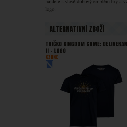
najdete stylově dobový emblém hry a 
takže ne
Zo
logo.
Marketin
vhodné o
ALTERNATIVNÍ ZBOŽÍ
TRIČKO KINGDOM COME: DELIVERA
II - LOGO
XZONE