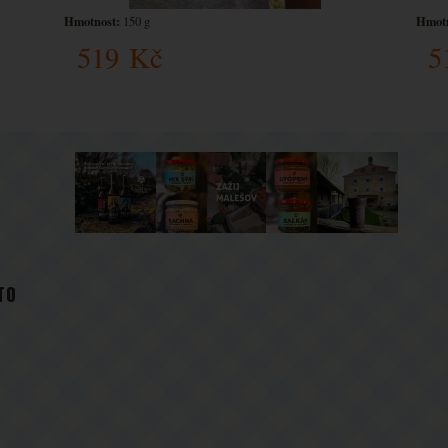
Hmotnost:
Hmotn
150 g
519
Kč
5
TO