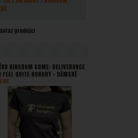
ISE
zobrazit
stran.
 dotaz prodejci
ČKO KINGDOM COME: DELIVERANCE
- I FEEL QUITE HUNGRY - DÁMSKÉ
LIVE