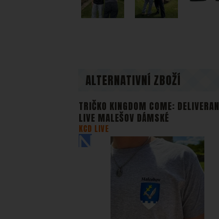
takže ne
Zo
Marketin
vhodné o
ALTERNATIVNÍ ZBOŽÍ
TRIČKO KINGDOM COME: DELIVERA
LIVE MALEŠOV DÁMSKÉ
KCD LIVE