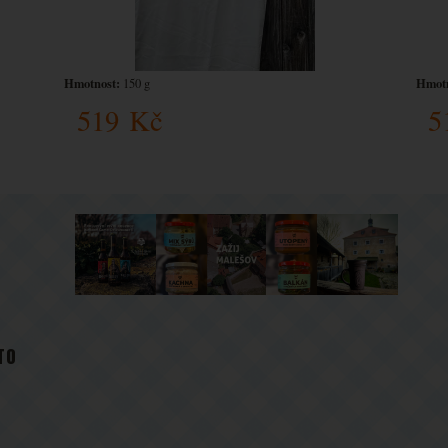
Hmotnost:
Hmotn
150 g
519
Kč
5
TO