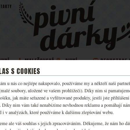
TAKTY
IVNÍ
MALEŠOVSKÁ
PIVNÍ
DEGUSTACE 
DŽBÁNY
PIVA
KOSMETIKA
ZÁŽITKY
LAS S COOKIES
ám u nás co nejlépe nakupovalo, používáme my a někteří naši partneři
TRIČKO KINGDOM C
(malé soubory, uložené ve vašem prohlížeči). Díky nim si pamatujem
LIVE KUTNÁ HORA 
ošíku, jak máte seřazené a vyfiltrované produkty, jestli jste přihlášeni
. Díky nim vám také nenabízíme nevhodnou reklamu a pomáhají ná
d i v analýzách, které používáme k dalšímu zlepšování webu.
Limitovaná trička na motivy hry 
různých variantách dle reálných mís
eme ale váš souhlas s jejich zpracováváním. Děkujeme, že nám ho dát