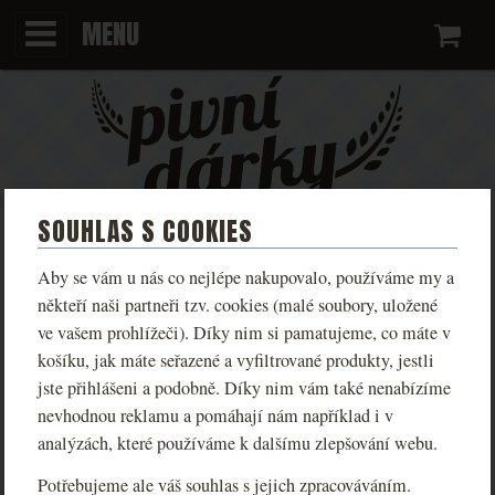
MENU
Ko
SOUHLAS S COOKIES
TRIČKO KINGDOM COME:
Aby se vám u nás co nejlépe nakupovalo, používáme my a
DELIVERANCE LIVE TROSKY
někteří naši partneři tzv. cookies (malé soubory, uložené
ve vašem prohlížeči). Díky nim si pamatujeme, co máte v
DÁMSKÉ
košíku, jak máte seřazené a vyfiltrované produkty, jestli
jste přihlášeni a podobně. Díky nim vám také nenabízíme
Limitovaná trička na motivy hry Kingdom Come:
nevhodnou reklamu a pomáhají nám například i v
Deliverance v různých variantách dle reálných míst ze
analýzách, které používáme k dalšímu zlepšování webu.
hry.
Potřebujeme ale váš souhlas s jejich zpracováváním.