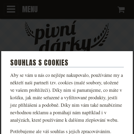
MENU
Ko
SOUHLAS S COOKIES
TRIČKO KINGDOM COME:
Aby se vám u nás co nejlépe nakupovalo, používáme my a
DELIVERANCE LIVE MALEŠOV
někteří naši partneři tzv. cookies (malé soubory, uložené
ve vašem prohlížeči). Díky nim si pamatujeme, co máte v
PÁNSKÉ
košíku, jak máte seřazené a vyfiltrované produkty, jestli
jste přihlášeni a podobně. Díky nim vám také nenabízíme
Limitovaná trička na motivy hry Kingdom Come:
nevhodnou reklamu a pomáhají nám například i v
Deliverance v různých variantách dle reálných míst ze
analýzách, které používáme k dalšímu zlepšování webu.
hry.
Potřebujeme ale váš souhlas s jejich zpracováváním.