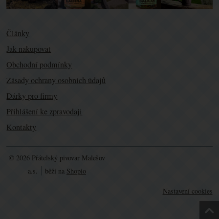
Články
Jak nakupovat
Obchodní podmínky
Zásady ochrany osobních údajů
Dárky pro firmy
Přihlášení ke zpravodaji
Kontakty
© 2026 Přátelský pivovar Malešov
a.s.
běží na
Shopio
Nastavení cookies
Nah