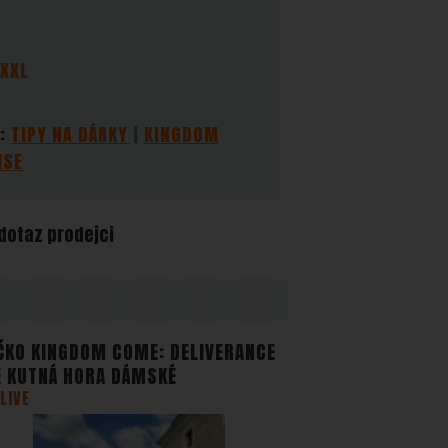
mně,
zobrazit
 XXL
stran.
:
TIPY NA DÁRKY
KINGDOM
ISE
 dotaz prodejci
ČKO KINGDOM COME: DELIVERANCE
E KUTNÁ HORA DÁMSKÉ
LIVE