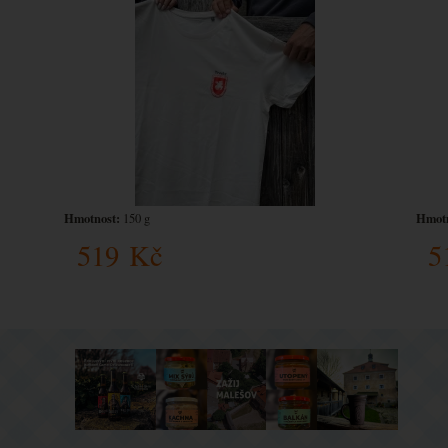
Hmotnost:
Hmotn
150 g
519
Kč
5