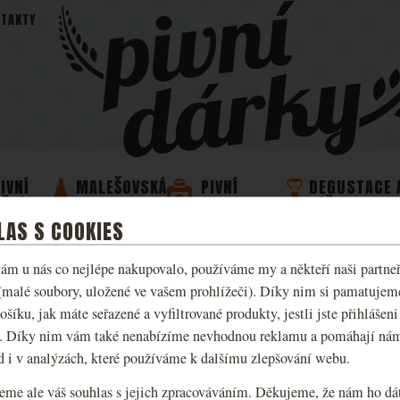
TAKTY
IVNÍ
MALEŠOVSKÁ
PIVNÍ
DEGUSTACE 
DŽBÁNY
PIVA
KOSMETIKA
ZÁŽITKY
LAS S COOKIES
TRIČKO KINGDOM C
ám u nás co nejlépe nakupovalo, používáme my a někteří naši partneři
(malé soubory, uložené ve vašem prohlížeči). Díky nim si pamatujem
II - I FEEL QUITE 
ošíku, jak máte seřazené a vyfiltrované produkty, jestli jste přihlášeni
. Díky nim vám také nenabízíme nevhodnou reklamu a pomáhají ná
Oficiální tričko z Kingdom Come: D
d i v analýzách, které používáme k dalšímu zlepšování webu.
quite hungry…“ a logem samotného 
eme ale váš souhlas s jejich zpracováváním. Děkujeme, že nám ho dát