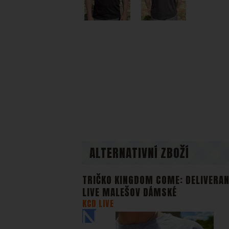
stránek.
takže ne
Zo
Marketin
vhodné o
ALTERNATIVNÍ ZBOŽÍ
TRIČKO KINGDOM COME: DELIVERA
LIVE MALEŠOV DÁMSKÉ
KCD LIVE