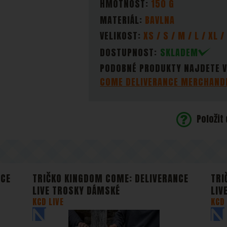
 Data získaná pomocí těchto cookies zpracováváme souhrnně a anony
HMOTNOST:
150 G
jsme schopni identifikovat konkrétní uživatele našeho webu.
MATERIÁL:
BAVLNA
brazit
gové cookies používáme my nebo naši partneři, abychom vám mohli 
VELIKOST:
XS / S / M / L / XL /
bsahy nebo reklamy jak na našich stránkách, tak na stránkách třetích 
DOSTUPNOST:
SKLADEM
PODOBNÉ PRODUKTY NAJDETE V
COME DELIVERANCE MERCHAND
Položit
NCE
TRIČKO KINGDOM COME: DELIVERANCE
TRI
LIVE TROSKY DÁMSKÉ
LIV
KCD LIVE
KCD 