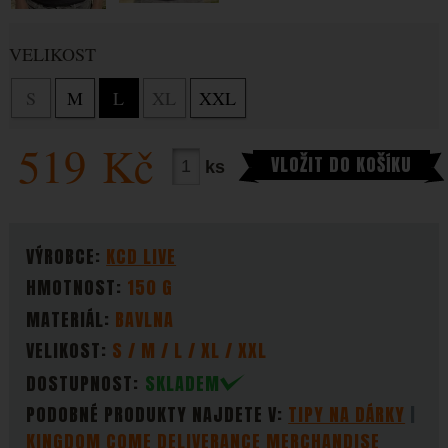
VYBERTE VARIANTU
VELIKOST
S
M
L
XL
XXL
519
Kč
VLOŽIT DO KOŠÍKU
ks
PARAMETRY
VÝROBCE:
KCD LIVE
HMOTNOST:
150 G
MATERIÁL:
BAVLNA
VELIKOST:
S / M / L / XL / XXL
DOSTUPNOST:
SKLADEM
PODOBNÉ PRODUKTY NAJDETE V:
TIPY NA DÁRKY
KINGDOM COME DELIVERANCE MERCHANDISE