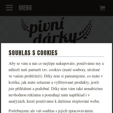
MENU
Ko
SOUHLAS S COOKIES
TRIČKO KINGDOM COME:
Aby se vám u nás co nejlépe nakupovalo, používáme my a
DELIVERANCE II - I FEEL
někteří naši partneři tzv. cookies (malé soubory, uložené
ve vašem prohlížeči). Díky nim si pamatujeme, co máte v
QUITE HUNGRY - DÁMSKÉ
košíku, jak máte seřazené a vyfiltrované produkty, jestli
jste přihlášeni a podobně. Díky nim vám také nenabízíme
Oficiální tričko z Kingdom Come: Deliverance II s
nevhodnou reklamu a pomáhají nám například i v
nápisem „I feel quite hungry…“ a logem samotného
analýzách, které používáme k dalšímu zlepšování webu.
titulu. Ideální kousek pro fanoušky středověkého
Potřebujeme ale váš souhlas s jejich zpracováváním.